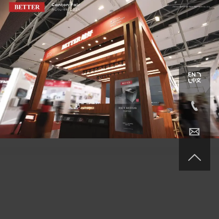


