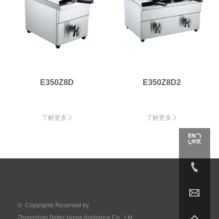
E350Z8D
E350Z8D2
了解更多
了解更多




© Copyrights Reserved by

Zhongshan Better Home Appliance Co., Ltd.