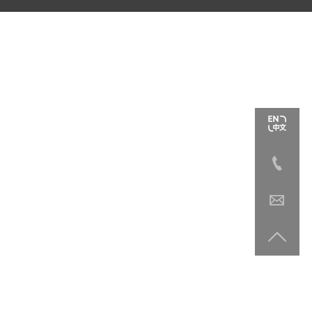


