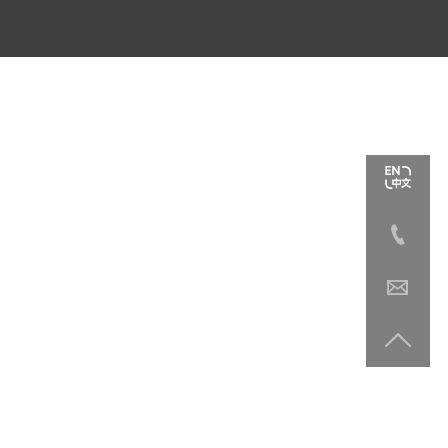


