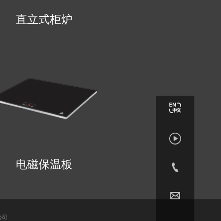
直立式柜炉

电磁保温板


限公司