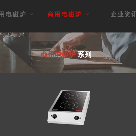
用电磁炉
商用电磁炉
企业资


商用电磁炉
系列