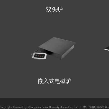
双头炉
嵌入式电磁炉
Copyrights Reserved by Zhongshan Better Home Appliance Co., Ltd. | 中山市越好电器有