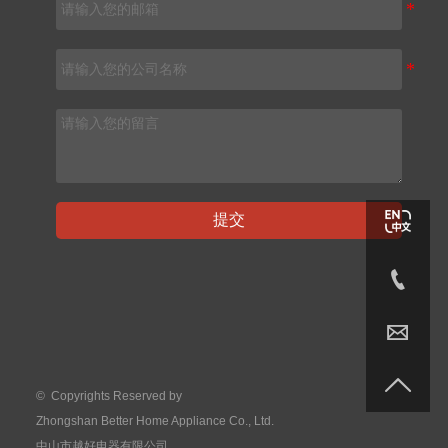
提交



© Copyrights Reserved by
Zhongshan Better Home Appliance Co., Ltd.
中山市越好电器有限公司