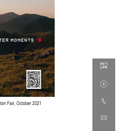


