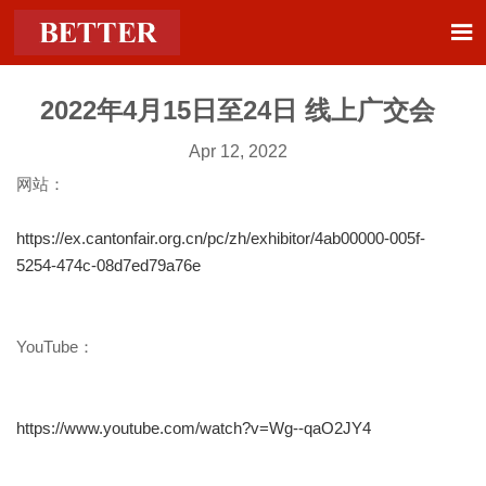

2022年4月15日至24日 线上广交会
Apr 12, 2022
网站：
https://ex.cantonfair.org.cn/pc/zh/exhibitor/4ab00000-005f-
5254-474c-08d7ed79a76e
YouTube：
https://www.youtube.com/watch?v=Wg--qaO2JY4